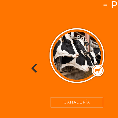
-
P
GANADERÍA