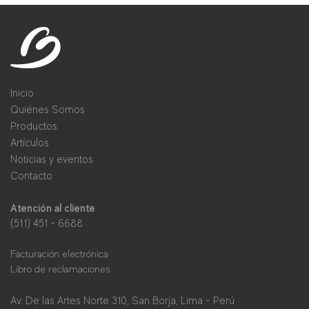
Inicio
Quiénes Somos
Productos
Artículos
Noticias y eventos
Contacto
Atención al cliente
(511) 451 - 6688
Facturación electrónica
Libro de reclamaciones
Av. De las Artes Norte 310, San Borja, Lima - Perú