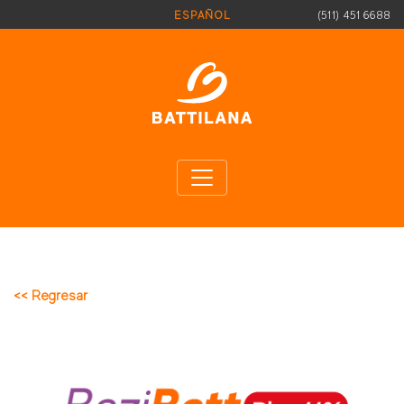
Pasar al contenido principal
English
(511) 451 6688
ESPAÑOL
<< Regresar