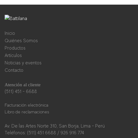
Inicio
Quiénes Somos
Productos
Artículos
Noticias y eventos
Contacto
Atención al cliente
(511) 451 - 6688
Facturación electrónica
Libro de reclamaciones
Av. De las Artes Norte 310, San Borja, Lima - Perú
Teléfonos: (511) 451 6688 / 926 916 774