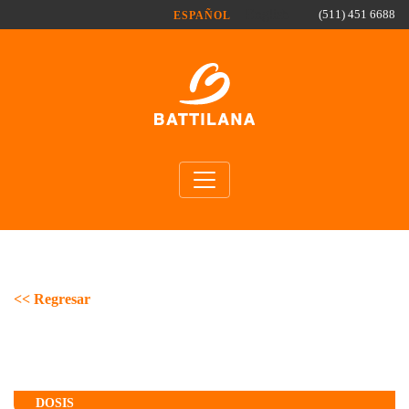
Pasar al contenido principal
English
(511) 451 6688
ESPAÑOL
<< Regresar
DOSIS