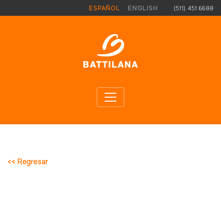
Pasar al contenido principal
(511) 451 6688
ESPAÑOL
ENGLISH
<< Regresar